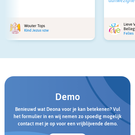
aanwezighed
Lieve 
Wouter Tops
Belle
Kind Jezus vzw
Felies
Demo
Benieuwd wat Deona voor je kan betekenen? Vul
het formulier in en wij nemen zo spoedig mogelijk
contact met je op voor een vrijblijvende demo.