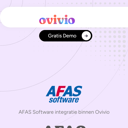
Ga
naar
de
inhoud
Gratis Demo
AFAS Software integratie binnen Ovivio