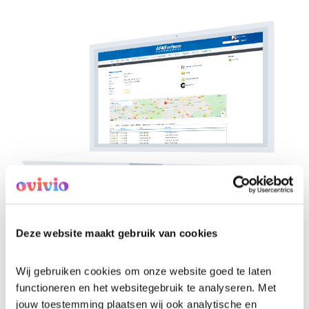
Partner van
Deze website maakt gebruik van cookies
Ovivio
Wij gebruiken cookies om onze website goed te laten 
functioneren en het websitegebruik te analyseren. Met 
AFAS Software is partner binnen het Ovivio-
jouw toestemming plaatsen wij ook analytische en 
ecosysteem. Dankzij deze samenwerking kun je