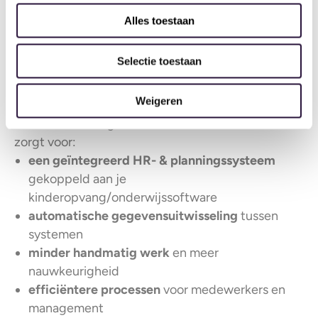
Hoe de
Alles toestaan
samenwerking
Selectie toestaan
werkt
Weigeren
De samenwerking tussen Ovivio en AFAS Software
zorgt voor:
een geïntegreerd HR- & plannings­systeem
gekoppeld aan je
kinderopvang/onderwijssoftware
automatische gegevensuitwisseling
tussen
systemen
minder handmatig werk
en meer
nauwkeurigheid
efficiëntere processen
voor medewerkers en
management