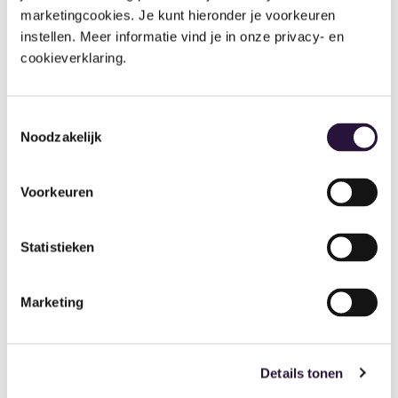
marketingcookies. Je kunt hieronder je voorkeuren 
gebruikmaken van een sterke combinatie van:
instellen. Meer informatie vind je in onze privacy- en 
personeels- en salarissoftware
cookieverklaring.
financiële automatisering
realtime inzicht in HR- en planningsdata
koppelingen met Ovivio-oplossingen voor
Toestemmingsselectie
kinderopvang en onderwijs
Noodzakelijk
Samen helpen Ovivio en AFAS je om processen te
vereenvoudigen en structuur te brengen in je
Voorkeuren
administratieve workflows.
Statistieken
Marketing
Details tonen