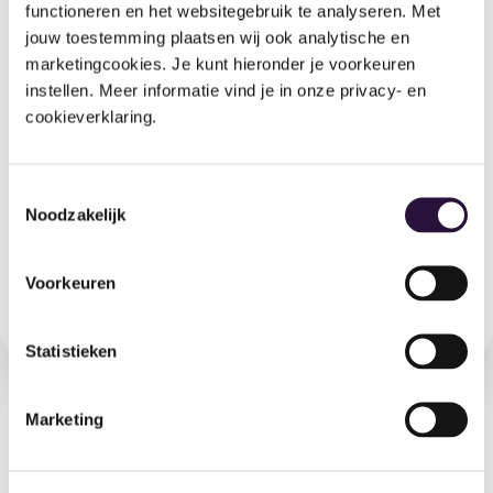
functioneren en het websitegebruik te analyseren. Met 
Ouderapp &
Schoolcomm
Inzicht &
jouw toestemming plaatsen wij ook analytische en 
Groepsapp
unicatie &
rapportage
Konnect
CPMLive
intranet
marketingcookies. Je kunt hieronder je voorkeuren 
Social
Dagverslagen,
Dashboarding,
instellen. Meer informatie vind je in onze privacy- en 
berichten,
prognoses en
Schools
cookieverklaring.
planning en
rapportages
Betrouwbare
teamcommuni
voor planning,
communicatie
catie in één
personeel en
tussen school,
vertrouwde
financiën.
ouders en
omgeving
.
Toestemmingsselectie
team — veilig
Noodzakelijk
Ontdek
en
Ontdek
meer
overzichtelijk.
meer
Voorkeuren
Ontdek
meer
Statistieken
Marketing