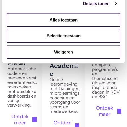
Details tonen
Alles toestaan
Tevredenheid
Scholing,
Activiteiten
Selectie toestaan
&
coaching &
&
kwaliteitsont
ontwikkeling
programma’s
Kinderop
DoenKids
wikkeling
Weigeren
Verbeter
vang
3000+
activiteiten,
Meter
Academi
complete
Automatische
programma’s
e
ouder- en
en
medewerkerst
thematische
Online
evredenheidso
gidsen voor
leeromgeving
nderzoeken
inspirerende
met trainingen,
met duidelijke
dagen in KDV
microlearnings,
dashboards en
en BSO.
coaching en
veilige
voortgang voor
verwerking.
teams en
Ontdek
medewerkers.
meer
Ontdek
meer
Ontdek