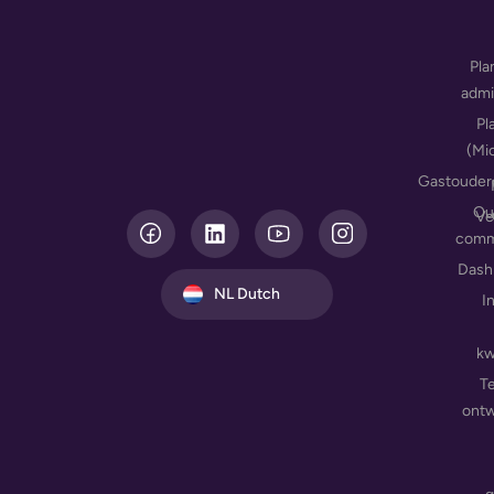
Pla
admi
Pl
(Mi
Gastouder
Ou
L
Ve
i
comm
n
Dash
k
NL Dutch
I
e
d
i
kw
n
T
ontw