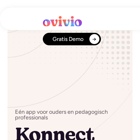
Ga
naar
de
inhoud
Gratis Demo
Eén app voor ouders en pedagogisch
professionals
Konnect