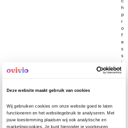
c
Eén plek voor updates en afspraken
h
Minder losse tools en dubbel werk
p
r
Heldere verwachtingen en opvolging
o
f
Meer betrokkenheid bij ouders en teams
e
s
s
Plan een gesprek
i
o
n
a
l
Deze website maakt gebruik van cookies
s
e
Wij gebruiken cookies om onze website goed te laten 
n
functioneren en het websitegebruik te analyseren. Met 
Wat je in
l
jouw toestemming plaatsen wij ook analytische en 
o
marketingcookies. Je kunt hieronder je voorkeuren 