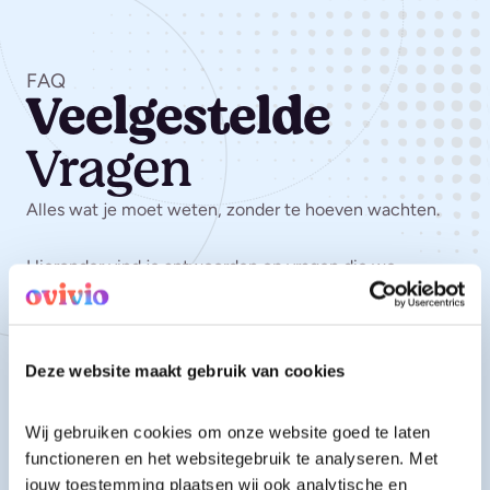
FAQ
Veelgestelde
Vragen
Alles wat je moet weten, zonder te hoeven wachten.
Hieronder vind je antwoorden op vragen die we
dagelijks krijgen.
Deze website maakt gebruik van cookies
Wat is het klantportaal?
Wij gebruiken cookies om onze website goed te laten 
functioneren en het websitegebruik te analyseren. Met 
jouw toestemming plaatsen wij ook analytische en 