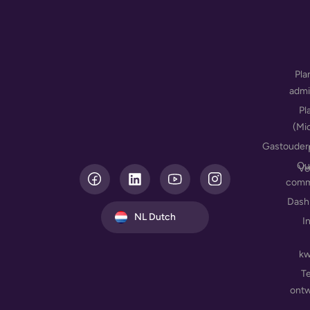
Pla
admi
Pl
(Mi
Gastouder
Ou
L
Ve
i
comm
n
Dash
k
NL Dutch
I
e
d
i
kw
n
T
ontw