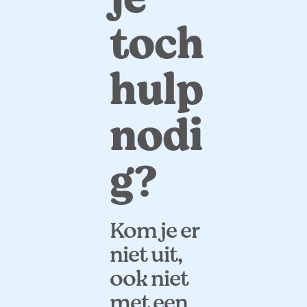
toch
hulp
nodi
g?
Kom je er
niet uit,
ook niet
met een