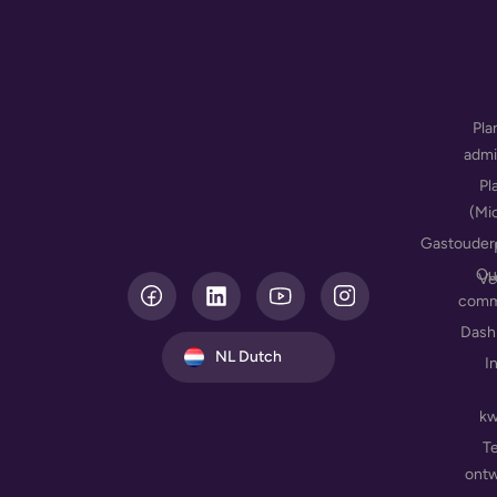
Pla
admi
Pl
(Mi
Gastouder
Ou
L
Ve
i
comm
n
Dash
k
NL Dutch
I
e
d
i
kw
n
T
ontw