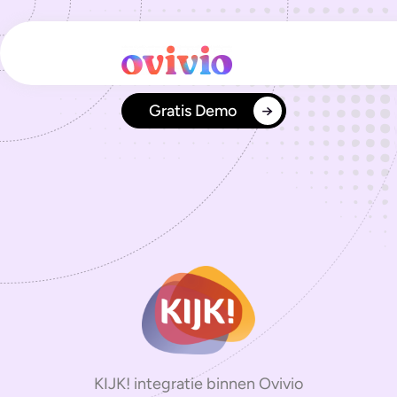
Ga
naar
de
inhoud
Gratis Demo
KIJK! integratie binnen Ovivio